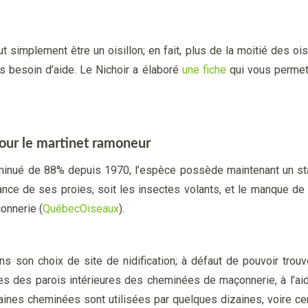
 simplement être un oisillon; en fait, plus de la moitié des o
as besoin d’aide. Le Nichoir a élaboré
une fiche
qui vous permett
pour le martinet ramoneur
minué de 88% depuis 1970, l’espèce possède maintenant un sta
ance de ses proies, soit les insectes volants, et le manque de d
onnerie (
QuébecOiseaux
).
ns son choix de site de nidification; à défaut de pouvoir trou
es des parois intérieures des cheminées de maçonnerie, à l’aid
rtaines cheminées sont utilisées par quelques dizaines, voire c