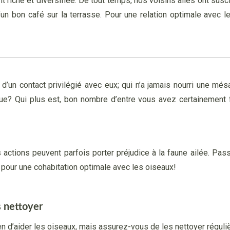
t riche et diversifiée. De tout temps, nos voisins ailés ont susci
 d’un bon café sur la terrasse. Pour une relation optimale ave
r d’un contact privilégié avec eux; qui n’a jamais nourri une m
que? Qui plus est, bon nombre d’entre vous avez certainement f
actions peuvent parfois porter préjudice à la faune ailée. Pas
 pour une cohabitation optimale avec les oiseaux!
s nettoyer
 d’aider les oiseaux, mais assurez-vous de les nettoyer réguli