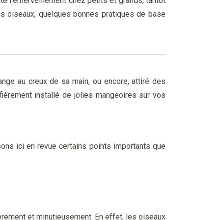
té l’émerveillement chez petits et grands, tantôt
c les oiseaux, quelques bonnes pratiques de base
ésange au creux de sa main, ou encore, attiré des
ièrement installé de jolies mangeoires sur vos
sons ici en revue certains points importants que
èrement et minutieusement. En effet, les oiseaux