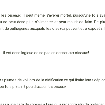
ur les oiseaux. Il peut même s’avérer mortel, puisqu’une fois av
eau ne peut donc plus s’alimenter et peut mourir de faim. De pl
ent de pathogènes auxquels les oiseaux peuvent être exposés, 
 - il est donc logique de ne pas en donner aux oiseaux!
 plumes de vol lors de la nidification ce qui limite leurs dépl
 parfois plaisir à pourchasser les oiseaux.
dressé une liste de choses à faire ou à proscrire afin de protéger