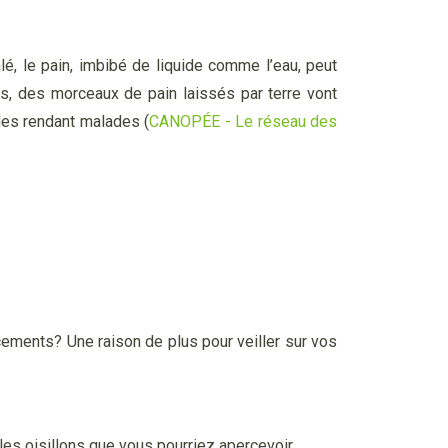
alé, le pain, imbibé de liquide comme l’eau, peut
us, des morceaux de pain laissés par terre vont
les rendant malades (
CANOPÉE - Le réseau des
acements? Une raison de plus pour veiller sur vos
 les oisillons que vous pourriez apercevoir.