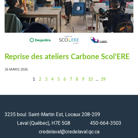
Reprise des ateliers Carbone Scol'ERE
26 MARS 2026
1
2
3
4
5
6
7
8
9
10
...
39
3235 boul. Saint-Martin Est, Locaux 208-209
Laval (Québec), H7E 5G8 450-664-3503
credelaval@credelaval.qc.ca