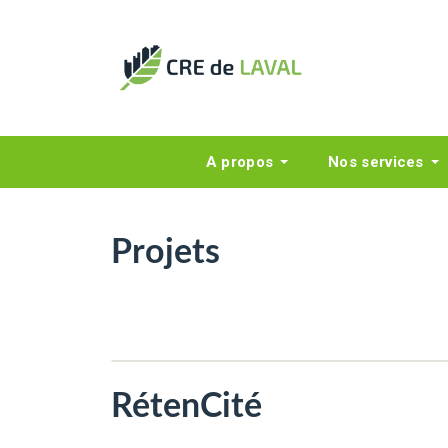
A propos
Nos services
Projets
RétenCité