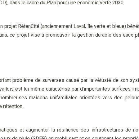
D), dans le cadre du Plan pour une économie verte 2030.
 projet RétenCité (anciennement Laval, île verte et bleue) bénéf
ans, ce projet vise à promouvoir la gestion durable des eaux p
ortant problème de surverses causé par la vétusté de son syst
avallois est lui-même caractérisé par d’importantes surfaces im
es nombreuses maisons unifamiliales orientées vers des pelo
e rétention.
matiques et augmenter la résilience des infrastructures de n
 eaux de pluie (GDEP) en mobilisant et en soutenant les propri