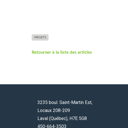
PROJETS
Retourner à la liste des articles
3235 boul. Saint-Martin Est,
Locaux 208-209
Laval (Québec), H7E 5G8
450-664-3503