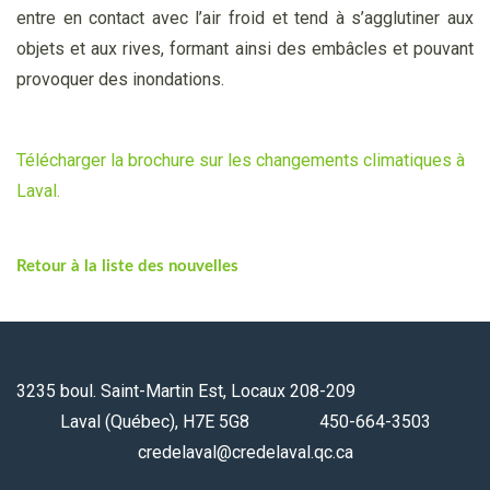
entre en contact avec l’air froid et tend à s’agglutiner aux
objets et aux rives, formant ainsi des embâcles et pouvant
provoquer des inondations.
Télécharger la brochure sur les changements climatiques à
Laval.
Retour à la liste des nouvelles
3235 boul. Saint-Martin Est, Locaux 208-209
Laval (Québec), H7E 5G8 450-664-3503
credelaval@credelaval.qc.ca