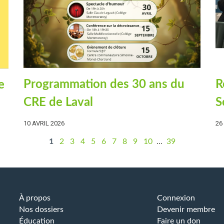
R
Programmation des 30 ans du
e
S
CRE de Laval
26
10 AVRIL 2026
1
2
3
4
5
6
7
8
9
10
...
39
À propos
Connexion
Nos dossiers
Devenir membre
Éducation
Faire un don