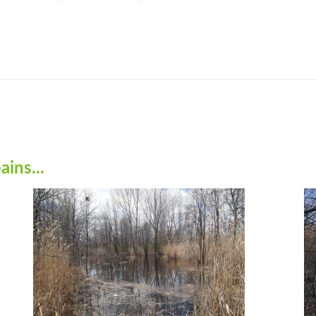
ins...